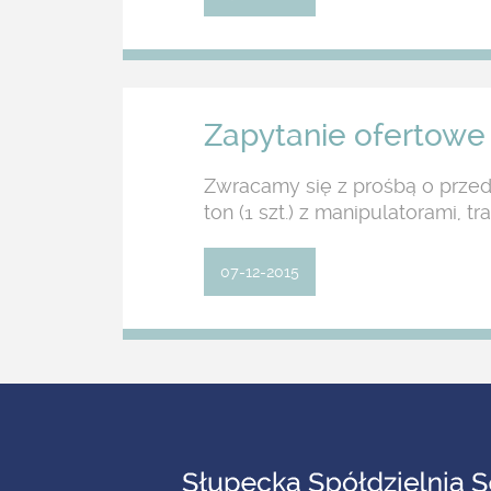
Zapytanie ofertowe 
Zwracamy się z prośbą o przedst
ton (1 szt.) z manipulatorami, 
07-12-2015