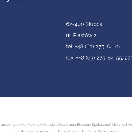
62-400 Słupca
ul. Piastów 2
tel: +48 (63) 275-84-01
fax: +48 (63) 275-84-55, 2
ramach projektu "Koniński Ośrodek Wspierania Ekonomi Społecznej", który jest 
Unię Europejską w ramach Europejskiego Funduszu Społecznego