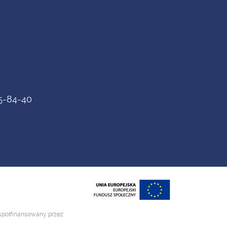
75-84-40
współfinansowany przez