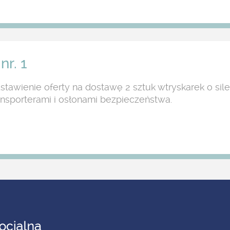
nr. 1
awienie oferty na dostawę 2 sztuk wtryskarek o sile z
transporterami i osłonami bezpieczeństwa.