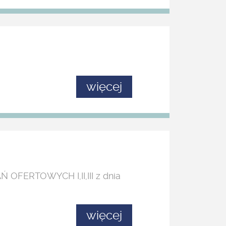
więcej
 OFERTOWYCH I,II,III z dnia
więcej