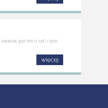
warcia 350 ton (1 szt.) i 500
więcej