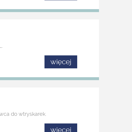
L.
więcej
owca do wtryskarek.
więcej